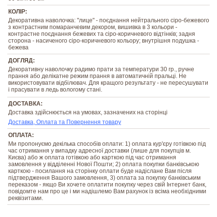
КОЛІР:
Декоративна наволочка: "лице" - поєднання нейтрального сіро-бежевого
з контрастним помаранчевим декором, вишивка в 3 кольори -
контрастне поєднання бежевих та сіро-коричневого відтінків; задня
сторона - насиченого сіро-коричневого кольору; внутрішня подушка -
бежева
ДОГЛЯД:
Декоративну наволочку радимо прати за температури 30 гр., ручне
прання або делікатне режим прання в автоматичній пральці. Не
використовувати відбілювач. Для кращого результату - не пересушувати
і прасувати в ледь вологому стані.
ДОСТАВКА:
Доставка здійснюється на умовах, зазначених на сторінці
Доставка, Оплата та Повернення товару
ОПЛАТА:
Ми пропонуємо декілька способів оплати: 1) оплата кур'єру готівкою під
час отримання у випадку адресної доставки (лише для покупців м.
Києва) або ж оплата готівкою або карткою під час отримання
замовлення у відділенні Нової Пошти; 2) оплата покупки банківською
карткою - посилання на сторінку оплати буде надіслане Вам після
підтвердження Вашого замовлення, 3) оплата за покупку банківським
переказом - якщо Ви хочете оплатити покупку через свій Інтернет банк,
повідомте нам про це і ми надішлемо Вам рахунок із всіма необхідними
реквізитами.