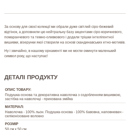
За основу для своєї колекції ми обрали дуже світлий сіро-бежевий
відтінок, а доповнили цю нейтральну базу акцентами сіро-коричневого,
помаранчевого та темно-оливкового і додали трішки інтелігентної
вишивки, візерунки якої створили на основі скандинавських етно-мотивів.
Ну і звичайно, в нашому орнаменті ми не могли оминути маленький
символ року, що наступає!
ДЕТАЛІ ПРОДУКТУ
ОПИС ТОВАРУ:
Подушка-основа та декоративна наволочка з оздобленням вишивкою,
застібка на наволочці - прихована змійка
МАТЕРІАЛ:
Наволочка - 100% льон. Подушка-основа - 100% бавовна, наповнювач -
силіконізоване волокно
РОЗМІР
50 см х 50 см