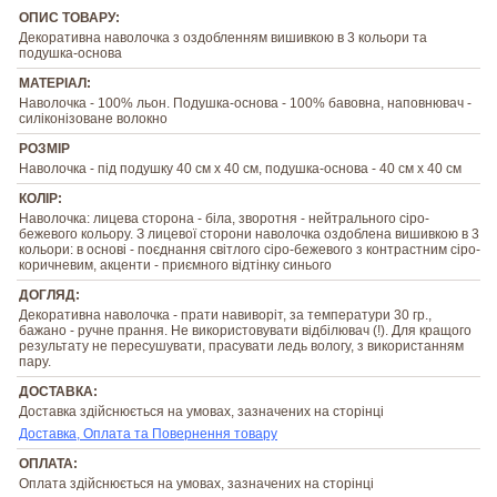
ОПИС ТОВАРУ:
Декоративна наволочка з оздобленням вишивкою в 3 кольори та
подушка-основа
МАТЕРІАЛ:
Наволочка - 100% льон. Подушка-основа - 100% бавовна, наповнювач -
силіконізоване волокно
РОЗМІР
Наволочка - під подушку 40 см х 40 см, подушка-основа - 40 см х 40 см
КОЛІР:
Наволочка: лицева сторона - біла, зворотня - нейтрального сіро-
бежевого кольору. З лицевої сторони наволочка оздоблена вишивкою в 3
кольори: в основі - поєднання світлого сіро-бежевого з контрастним сіро-
коричневим, акценти - приємного відтінку синього
ДОГЛЯД:
Декоративна наволочка - прати навиворіт, за температури 30 гр.,
бажано - ручне прання. Не використовувати відбілювач (!). Для кращого
результату не пересушувати, прасувати ледь вологу, з використанням
пару.
ДОСТАВКА:
Доставка здійснюється на умовах, зазначених на сторінці
Доставка, Оплата та Повернення товару
ОПЛАТА:
Оплата здійснюється на умовах, зазначених на сторінці