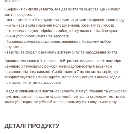
значення:
- Берегиня символізує Матір, яка дає життя та оберігає. Це - символ
життя і родючості;
- квіти в українській традиції пов’язують з дітьми та процвітанням роду;
- хміль несе в собі значення молодої енергії, розвитку та любові;
- птахи символізують вірність, любов, світлу долю та сімейне щастя;
- риби уособлюють життя та здоров’я;
- баранець символізує смирення, невинність, безмежну любов і
родючість;
- завитки та спіралі означають життєву силу та зародження життя.
Вишивка виконана в 3 кольори. Нейтральне поєднання світлого сіро-
бежевого з темнішим сіро-коричневим доповнюється акцентом
приємного відтінку синього. Синій - один з 7 основних кольорів, що
використовується в писанкарстві. Колір асоціюється з небом, водою,
повітрям, чистотою та здоров’ям
Завдяки спільним елементам орнаменту, фактурі тканини та кольоровій
гамі, декоративні подушки чудово комбінуються із столовим текстилем
колекції, створюючи у Вашій по-справжньому святкову атмосферу.
ДЕТАЛІ ПРОДУКТУ