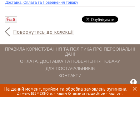
Доставка, Оплата та Повернення товару
Повернутись до колекції
ПРАВИЛА КОРИСТУВАННЯ ТА ПОЛІТИКА ПРО ПЕРСОНАЛЬНІ
ДАНІ
ОПЛАТА, ДОСТАВКА ТА ПОВЕРНЕННЯ ТОВАРУ
ДЛЯ ПОСТАЧАЛЬНИКІВ
КОНТАКТИ
На даний момент, прийом та обробка замовлень зупинена.
INTERIOMANIA © 2018. ВСІ ПРАВА ЗАХИЩЕНІ.
Дякуємо БЕЗМЕЖНО всім нашим Клієнтам за те, що обирали наші речі.