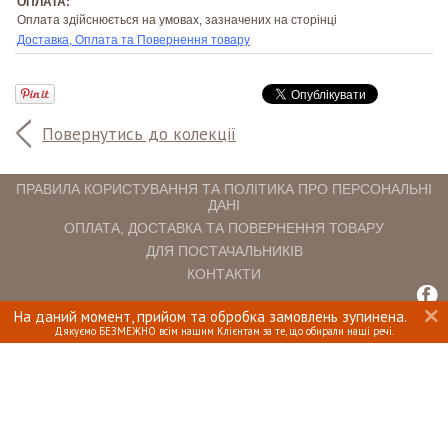
ОПЛАТА:
Оплата здійснюється на умовах, зазначених на сторінці
Доставка, Оплата та Повернення товару
Повернутись до колекції
ПРАВИЛА КОРИСТУВАННЯ ТА ПОЛІТИКА ПРО ПЕРСОНАЛЬНІ
ДАНІ
ОПЛАТА, ДОСТАВКА ТА ПОВЕРНЕННЯ ТОВАРУ
ДЛЯ ПОСТАЧАЛЬНИКІВ
КОНТАКТИ
На даний момент, прийом та обробка замовлень зупинена.
INTERIOMANIA © 2018. ВСІ ПРАВА ЗАХИЩЕНІ.
Дякуємо БЕЗМЕЖНО всім нашим Клієнтам за те, що обирали наші речі.