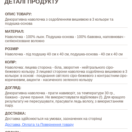
ДЕТАЛІ ПРОДУКТУ
ОПИС ТОВАРУ:
Декоративна наволочка з оздобленням вишивкою в 3 кольори та
подушка-основа
МАТЕРІАЛ:
Наволочка - 100% льон. Подушка-основа - 100% бавовна, наповнювач -
силіконізоване волокно
РОЗМІР
Наволочка - під подушку 40 см х 40 см, подушка-основа - 40 см х 40 см
КОЛІР:
Наволочка: лицева сторона - біла, зворотня - нейтрального сіро-
бежевого кольору. З лицевої сторони наволочка оздоблена вишивкою в 3
кольори: в основі - поєднання світлого сіро-бежевого з контрастним сіро-
коричневим, акценти - насиченого зеленого кольору
ДОГЛЯД:
Декоративна наволочка - прати навиворіт, за температури 30 гр.,
бажано - ручне прання. Не використовувати відбілювач (!). Для кращого
результату не пересушувати, прасувати ледь вологу, з використанням
пару.
ДОСТАВКА:
Доставка здійснюється на умовах, зазначених на сторінці
Доставка, Оплата та Повернення товару