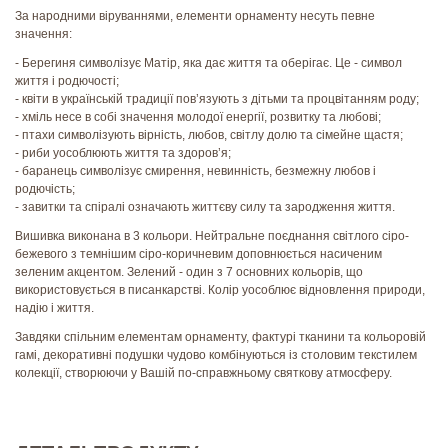
За народними віруваннями, елементи орнаменту несуть певне
значення:
- Берегиня символізує Матір, яка дає життя та оберігає. Це - символ
життя і родючості;
- квіти в українській традиції пов’язують з дітьми та процвітанням роду;
- хміль несе в собі значення молодої енергії, розвитку та любові;
- птахи символізують вірність, любов, світлу долю та сімейне щастя;
- риби уособлюють життя та здоров’я;
- баранець символізує смирення, невинність, безмежну любов і
родючість;
- завитки та спіралі означають життєву силу та зародження життя.
Вишивка виконана в 3 кольори. Нейтральне поєднання світлого сіро-
бежевого з темнішим сіро-коричневим доповнюється насиченим
зеленим акцентом. Зелений - один з 7 основних кольорів, що
використовується в писанкарстві. Колір уособлює відновлення природи,
надію і життя.
Завдяки спільним елементам орнаменту, фактурі тканини та кольоровій
гамі, декоративні подушки чудово комбінуються із столовим текстилем
колекції, створюючи у Вашій по-справжньому святкову атмосферу.