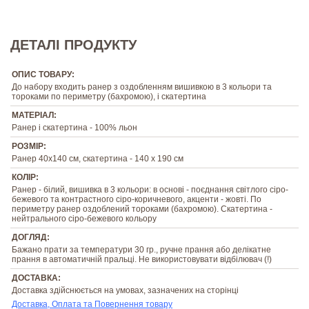
ДЕТАЛІ ПРОДУКТУ
ОПИС ТОВАРУ:
До набору входить ранер з оздобленням вишивкою в 3 кольори та
тороками по периметру (бахромою), і скатертина
МАТЕРІАЛ:
Ранер і скатертина - 100% льон
РОЗМІР:
Ранер 40х140 см, скатертина - 140 х 190 см
КОЛІР:
Ранер - білий, вишивка в 3 кольори: в основі - поєднання світлого сіро-
бежевого та контрастного сіро-коричневого, акценти - жовті. По
периметру ранер оздоблений тороками (бахромою). Скатертина -
нейтрального сіро-бежевого кольору
ДОГЛЯД:
Бажано прати за температури 30 гр., ручне прання або делікатне
прання в автоматичній пральці. Не використовувати відбілювач (!)
ДОСТАВКА:
Доставка здійснюється на умовах, зазначених на сторінці
Доставка, Оплата та Повернення товару