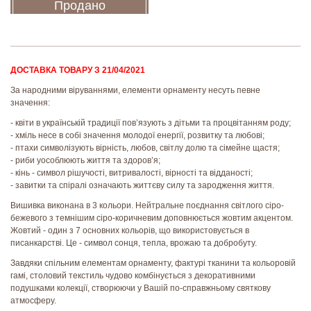
Продано
ДОСТАВКА ТОВАРУ З 21/04/2021
За народними віруваннями, елементи орнаменту несуть певне
значення:
- квіти в українській традиції пов’язують з дітьми та процвітанням роду;
- хміль несе в собі значення молодої енергії, розвитку та любові;
- птахи символізують вірність, любов, світлу долю та сімейне щастя;
- риби уособлюють життя та здоров’я;
- кінь - символ рішучості, витривалості, вірності та відданості;
- завитки та спіралі означають життєву силу та зародження життя.
Вишивка виконана в 3 кольори. Нейтральне поєднання світлого сіро-
бежевого з темнішим сіро-коричневим доповнюється жовтим акцентом.
Жовтий - один з 7 основних кольорів, що використовується в
писанкарстві. Це - символ сонця, тепла, врожаю та добробуту.
Завдяки спільним елементам орнаменту, фактурі тканини та кольоровій
гамі, столовий текстиль чудово комбінується з декоративними
подушками колекції, створюючи у Вашій по-справжньому святкову
атмосферу.