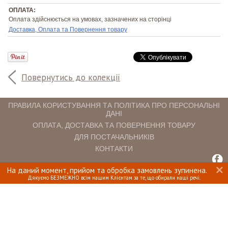
ОПЛАТА:
Оплата здійснюється на умовах, зазначених на сторінці
Доставка, Оплата та Повернення товару
Повернутись до колекції
ПРАВИЛА КОРИСТУВАННЯ ТА ПОЛІТИКА ПРО ПЕРСОНАЛЬНІ
ДАНІ
ОПЛАТА, ДОСТАВКА ТА ПОВЕРНЕННЯ ТОВАРУ
ДЛЯ ПОСТАЧАЛЬНИКІВ
КОНТАКТИ
На даний момент, прийом та обробка замовлень зупинена.
INTERIOMANIA © 2018. ВСІ ПРАВА ЗАХИЩЕНІ.
Дякуємо БЕЗМЕЖНО всім нашим Клієнтам за те, що обирали наші речі.