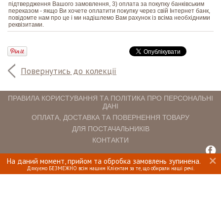
підтвердження Вашого замовлення, 3) оплата за покупку банківським
переказом - якщо Ви хочете оплатити покупку через свій Інтернет банк,
повідомте нам про це і ми надішлемо Вам рахунок із всіма необхідними
реквізитами.
Повернутись до колекції
ПРАВИЛА КОРИСТУВАННЯ ТА ПОЛІТИКА ПРО ПЕРСОНАЛЬНІ
ДАНІ
ОПЛАТА, ДОСТАВКА ТА ПОВЕРНЕННЯ ТОВАРУ
ДЛЯ ПОСТАЧАЛЬНИКІВ
КОНТАКТИ
На даний момент, прийом та обробка замовлень зупинена.
INTERIOMANIA © 2018. ВСІ ПРАВА ЗАХИЩЕНІ.
Дякуємо БЕЗМЕЖНО всім нашим Клієнтам за те, що обирали наші речі.