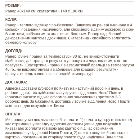
РОЗМІР:
Ранер 40х140 см, скатертина - 140 х 190 см
КОЛІР:
Ранер - теплого відтінку сіро-бежевого. Вишивка на ранері виконана в 4
кольори: поєднання насиченого, але спокійного відтінку рожевого із сіро-
блакитним, сріблястим та золотисто-бежевим. Ранер оздоблений
декоративним кантом з двох кінців. Скатертина - спокійного золотисто-
бежевого кольору
ДОГЛЯД:
Ранер: ручне прання за температури 30 гр., не використовувати
відбілювач, для кращого результату прасувати ледь вологим, кант не
прасувати. Скатертина - прання в автоматичній пральці за температури
40 гр., не використовувати відбілювач, для кращого результату -
прасувати ледь вологою на середній температурі
ДОСТАВКА:
Адресна доставка кур'єром по Києву на наступний робочий день, в
регіони - доставка здійснюється у зручне відділення Нової Пошти
(просимо вказати під час оформлення замовлення) протягом 2-3
робочих днів. За бажанням, доставка у зручне відділення Нової Пошти
можлива і для покупців з м. Києва
ОПЛАТА:
Ми пропонуємо декілька способів оплати: 1) оплата кур'єру готівкою під
час отримання у випадку адресної доставки (лише для покупців м.
Києва) або ж оплата готівкою або карткою під час отримання
замовлення у відділенні Нової Пошти; 2) оплата покупки банківською
карткою - посилання на сторінку оплати буде надіслане Вам після