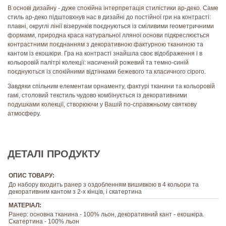
В основі дизайну - дуже спокійна інтерпретація стилістики ар-деко. Саме
стиль ар-деко підштовхнув нас в дизайні до постійної гри на контрасті:
плавні, округлі лінії візерунків поєднуються із сміливими геометричними
формами, природна краса натуральної лляної основи підкреслюється
контрастними поєднанням з декоративною фактурною тканиною та
кантом із екошкіри. Гра на контрасті знайшла своє відображення і в
кольоровій палітрі колекції: насичений рожевий та темно-синій
поєднуються із спокійними відтінками бежевого та класичного сірого.
Завдяки спільним елементам орнаменту, фактурі тканини та кольоровій
гамі, столовий текстиль чудово комбінується із декоративними
подушками колекції, створюючи у Вашій по-справжньому святкову
атмосферу.
ДЕТАЛІ ПРОДУКТУ
ОПИС ТОВАРУ:
До набору входить ранер з оздобленням вишивкою в 4 кольори та
декоративним кантом з 2-х кінців, і скатертина
МАТЕРІАЛ:
Ранер: основна тканина - 100% льон, декоративний кант - екошкіра.
Скатертина - 100% льон