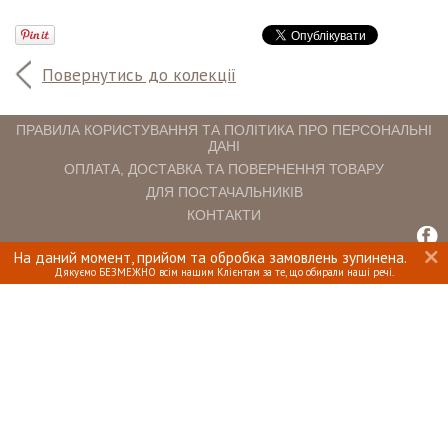
Повернутись до колекції
ПРАВИЛА КОРИСТУВАННЯ ТА ПОЛІТИКА ПРО ПЕРСОНАЛЬНІ
ДАНІ
ОПЛАТА, ДОСТАВКА ТА ПОВЕРНЕННЯ ТОВАРУ
ДЛЯ ПОСТАЧАЛЬНИКІВ
КОНТАКТИ
На даний момент, прийом та обробка замовлень зупинена.
INTERIOMANIA © 2018. ВСІ ПРАВА ЗАХИЩЕНІ.
Дякуємо БЕЗМЕЖНО всім нашим Клієнтам за те, що обирали наші речі.