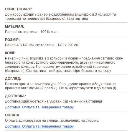
ОПИС ТОВАРУ:
До набору входить ранер з оздобленням вишивкою в 3 кольори та
тороками по периметру (бахромою), і скатертина
МАТЕРІАЛ:
Ранер і скатертина - 100% льон
РОЗМІР:
Ранер 40х140 см, скатертина - 140 х 190 см
КОЛІР:
Ранер - білий, вишивка в 3 кольори: в основі - поєднання світлого сіро-
бежевого та контрастного сіро-коричневого, акценти - насиченого
зеленого кольору. По периметру ранер оздоблений тороками
(бахромою). Скатертина - нейтрального сіро-бежевого кольору
ДОГЛЯД:
Бажано прати за температури 30 гр., ручне прання або делікатне
прання в автоматичній пральці. Не використовувати відбілювач (!)
ДОСТАВКА:
Доставка здійснюється на умовах, зазначених на сторінці
Доставка, Оплата та Повернення товару
ОПЛАТА:
Оплата здійснюється на умовах, зазначених на сторінці
Доставка, Оплата та Повернення товару