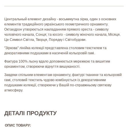
Центральный елемент дизайну - восьмикутна зірка, один з основних
елементів традиційного українського геометричного орнаменту.
Октаедрон утворюється накладанням прямого хреста - символу
чоловічого начала, Сонця; та косого - символу жіночого начала, Місяця.
Це Символ Світла, Творця, Порядку і Світобудови.
"Зіркова" лінійка колекції представлена столовим текстилем та
декоративними подушками в насиченій кольоровій гамі.
Фактура 100% льону вдало доповнюється мережкою та вишитим
орнаментом, створюючи відчуття вишуканості.
Завдяки спільним елементам орнаменту, фактурі тканини та кольоровій
гамі, столовий текстиль чудово комбінується із декоративними
подушками колекції, створюючи у Вашій по-справжньому святкову
атмосферу.
ДЕТАЛІ ПРОДУКТУ
ОПИС ТОВАРУ: