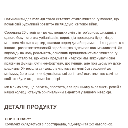
Натхненням для колекції стала естетика стилю midcentury modern, що
почав свій бурхливий розвиток після другої світової війни.
Середина 20 століття - це час великих змін у інтер’єрному дизайні: з
одного боку - стрімка урбанізація, переїзд із просторих будинків до
меньших міських квартир, ставили перед дизайнерами нові завдання, а з
іншого - розвиток технологій виробництва відкривав нові можливості. Як
відповідь на нову реальність, основним принципом стилю “midcentury
modern” стало те, що кожен предмет в інтер’єрі має виконувати свої
практичні функції, бути комфортним, доступним, але при цьому ну дуже
красивим. Як результат - декор в чистому вигляді був зведений до
мінімуму, його замінили функціональні речі такої естетики, що самі по
собі вже були акцентом в інтер’єрі.
Ми віримо в те, що легкість, простота, але при цьому виразність речей з
нашої колекції стануть оригінальним акцентом у вашому інтер’єрі.
ДЕТАЛІ ПРОДУКТУ
ОПИС ТОВАРУ:
Комплект складається з простирадла, підковдри та 2-х наволочок.