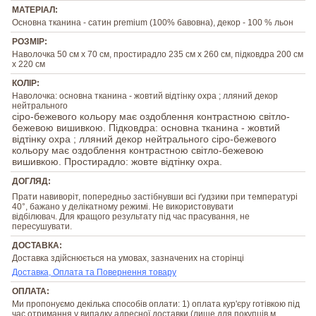
МАТЕРІАЛ:
Основна тканина - сатин premium (100% бавовна), декор - 100 % льон
РОЗМІР:
Наволочка 50 см х 70 см, простирадло 235 см х 260 см, підковдра 200 см
х 220 см
КОЛІР:
Наволочка: основна тканина - жовтий відтінку охра ; лляний декор
нейтрального
сіро-бежевого кольору має оздоблення контрастною світло-
бежевою вишивкою. Підковдра: основна тканина - жовтий
відтінку охра ; лляний декор нейтрального сіро-бежевого
кольору має оздоблення контрастною світло-бежевою
вишивкою. Простирадло: жовте відтінку охра.
ДОГЛЯД:
Прати навиворіт, попередньо застібнувши всі ґудзики при температурі
40°, бажано у делікатному режимі. Не використовувати
відбілювач. Для кращого результату під час прасування, не
пересушувати.
ДОСТАВКА:
Доставка здійснюється на умовах, зазначених на сторінці
Доставка, Оплата та Повернення товару
ОПЛАТА:
Ми пропонуємо декілька способів оплати: 1) оплата кур'єру готівкою під
час отримання у випадку адресної доставки (лише для покупців м.