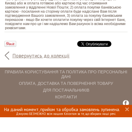
Києва) або ж оплата готівкою або карткою під час отримання
замовлення у відділенні Нової Пошти; 2) оплата покупки банківською
карткою - посилання на сторінку оплати буде надіслане Вам після
підтвердження Вашого замовлення, 3) оплата за покупку банківським
переказом - якщо Ви хочете оплатити покупку через свій Інтернет банк,
повідомте нам про це і ми надішлемо Вам рахунок із всіма необхідними
реквізитами.
Повернутись до колекції
ПРАВИЛА КОРИСТУВАННЯ ТА ПОЛІТИКА ПРО ПЕРСОНАЛЬНІ
ДАНІ
ОПЛАТА, ДОСТАВКА ТА ПОВЕРНЕННЯ ТОВАРУ
ДЛЯ ПОСТАЧАЛЬНИКІВ
КОНТАКТИ
На даний момент, прийом та обробка замовлень зупинена.
INTERIOMANIA © 2018. ВСІ ПРАВА ЗАХИЩЕНІ.
Дякуємо БЕЗМЕЖНО всім нашим Клієнтам за те, що обирали наші речі.