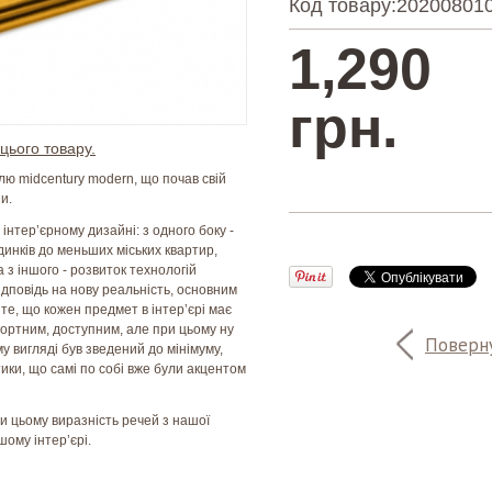
Код товару:
20200801
1,290
грн.
цього товару.
лю midcentury modern, що почав свій
ни.
 інтер’єрному дизайні: з одного боку -
удинків до меньших міських квартир,
 з іншого - розвиток технологій
ідповідь на нову реальність, основним
те, що кожен предмет в інтер’єрі має
фортним, доступним, але при цьому ну
Поверну
у вигляді був зведений до мінімуму,
тики, що самі по собі вже були акцентом
ри цьому виразність речей з нашої
шому інтер’єрі.