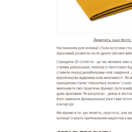
Дивитись інші фото 
Натхненням для колекції стала естетика сти
бурхливий розвиток після другої світової вій
Середина 20 століття - це час великих змін у
стрімка урбанізація, переїзд із просторих б
ставили перед дизайнерами нові завдання, а
виробництва відкривав нові можливості. Як в
принципом стилю “midcentury modern” стало 
виконувати свої практичні функції, бути ком
дуже красивим. Як результат - декор в чистом
його замінили функціональні речі такої есте
в інтер’єрі.
Ми віримо в те, що легкість, простота, але п
колекції стануть оригінальним акцентом у ва