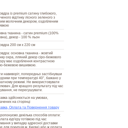
овдра із premium сатину глибокого,
ченого відтінку лісного зеленого з
ним молочним декором, оздобленим
ивкою
вна тканина - сатин premium (100%
вна), декор - 100 % льон
овдра 200 см х 220 см
овдра: основна тканина - жовтий
інку охра, лляний декор сіро-бежевого
ору має оздоблення контрастною
ло-бежевою вишивкою.
и навиворіт, попередньо застібнувши
ґудзики при температурі 40°, бажано у
катному режимі. Не використовувати
ілювач. Для кращого результату під час
ування, не пересушувати.
авка здійснюється на умовах,
ачених на сторінці
авка, Оплата та Повернення товару
ропонуємо декілька способів оплати:
плата кур'єру готівкою під час
мання у випадку адресної доставки
е для покупців м. Києва) або ж оплата