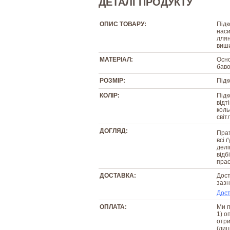
ДЕТАЛІ ПРОДУКТУ
ОПИС ТОВАРУ:
Підк
наси
лля
виш
МАТЕРІАЛ:
Осно
баво
РОЗМІР:
Підк
КОЛІР:
Підк
відт
коль
світ
ДОГЛЯД:
Прат
всі 
делі
відб
прас
ДОСТАВКА:
Дост
зазн
Дост
ОПЛАТА:
Ми п
1) о
отри
(лиш