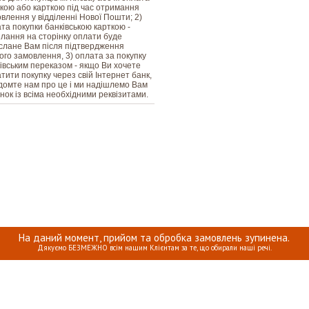
вкою або карткою під час отримання
влення у відділенні Нової Пошти; 2)
та покупки банківською карткою -
лання на сторінку оплати буде
слане Вам після підтвердження
го замовлення, 3) оплата за покупку
івським переказом - якщо Ви хочете
тити покупку через свій Інтернет банк,
домте нам про це і ми надішлемо Вам
нок із всіма необхідними реквізитами.
На даний момент, прийом та обробка замовлень зупинена.
Дякуємо БЕЗМЕЖНО всім нашим Клієнтам за те, що обирали наші речі.