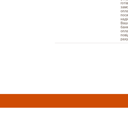
готі
замо
опла
поси
наді
Вашо
банк
опла
пові
раху