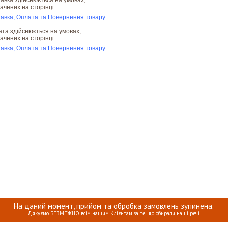
авка здійснюється на умовах,
ачених на сторінці
авка, Оплата та Повернення товару
та здійснюється на умовах,
ачених на сторінці
авка, Оплата та Повернення товару
На даний момент, прийом та обробка замовлень зупинена.
Дякуємо БЕЗМЕЖНО всім нашим Клієнтам за те, що обирали наші речі.