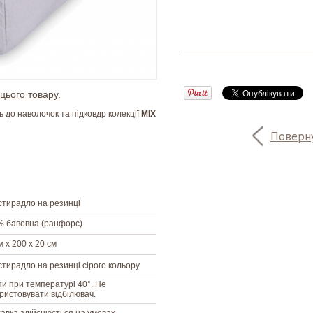
цього товару.
 до наволочок та підковдр колекції
MIX
Поверну
тирадло на резинці
% бавовна (ранфорс)
м х 200 х 20 см
тирадло на резинці сірого кольору
и при температурі 40°. Не
ристовувати відбілювач.