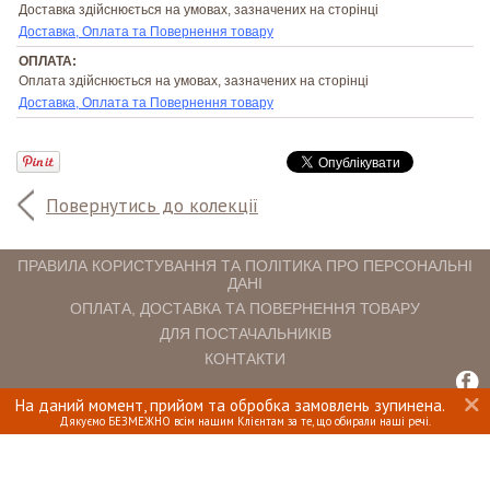
Доставка здійснюється на умовах, зазначених на сторінці
Доставка, Оплата та Повернення товару
ОПЛАТА:
Оплата здійснюється на умовах, зазначених на сторінці
Доставка, Оплата та Повернення товару
Повернутись до колекції
ПРАВИЛА КОРИСТУВАННЯ ТА ПОЛІТИКА ПРО ПЕРСОНАЛЬНІ
ДАНІ
ОПЛАТА, ДОСТАВКА ТА ПОВЕРНЕННЯ ТОВАРУ
ДЛЯ ПОСТАЧАЛЬНИКІВ
КОНТАКТИ
На даний момент, прийом та обробка замовлень зупинена.
INTERIOMANIA © 2018. ВСІ ПРАВА ЗАХИЩЕНІ.
Дякуємо БЕЗМЕЖНО всім нашим Клієнтам за те, що обирали наші речі.