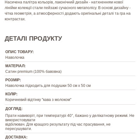
Насичена палітра кольорів, лаконічний дизайн - натхненням нової
лінійки колекції стали пейзажі сучасного мегаполісу. В основі дизайну -
чітка геометрія, а атмосферності додають оригінальні деталі та гра на
контрастах.
ДЕТАЛІ ПРОДУКТУ
ОПИС ТОВАРУ:
Наволочка
МАТЕРІАЛ:
Сатин premium (100% бавовна)
РОЗМІР:
Наволочка підходить для подушки 50 см х 50 см
КОЛІР:
Коричневий відтінку "кава з молоком"
ДОГЛЯД:
Прати навиворіт, при температурі 40°, бажано у делікатному режимі. Не
використовувати
відбілювач. Для кращого результату під час прасування, не
пересушувати.
ДОСТАВКА: