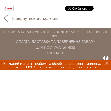
Повернутись до колекції
ПРАВИЛА КОРИСТУВАННЯ ТА ПОЛІТИКА ПРО ПЕРСОНАЛЬНІ
ДАНІ
ОПЛАТА, ДОСТАВКА ТА ПОВЕРНЕННЯ ТОВАРУ
ДЛЯ ПОСТАЧАЛЬНИКІВ
КОНТАКТИ
На даний момент, прийом та обробка замовлень зупинена.
INTERIOMANIA © 2018. ВСІ ПРАВА ЗАХИЩЕНІ.
Дякуємо БЕЗМЕЖНО всім нашим Клієнтам за те, що обирали наші речі.