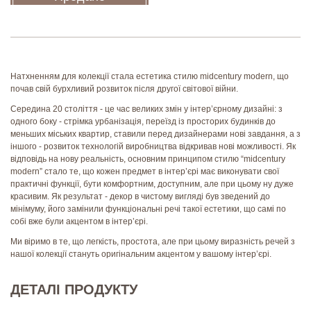
Натхненням для колекції стала естетика стилю midcentury modern, що
почав свій бурхливий розвиток після другої світової війни.
Середина 20 століття - це час великих змін у інтер’єрному дизайні: з
одного боку - стрімка урбанізація, переїзд із просторих будинків до
меньших міських квартир, ставили перед дизайнерами нові завдання, а з
іншого - розвиток технологій виробництва відкривав нові можливості. Як
відповідь на нову реальність, основним принципом стилю “midcentury
modern” стало те, що кожен предмет в інтер’єрі має виконувати свої
практичні функції, бути комфортним, доступним, але при цьому ну дуже
красивим. Як результат - декор в чистому вигляді був зведений до
мінімуму, його замінили функціональні речі такої естетики, що самі по
собі вже були акцентом в інтер’єрі.
Ми віримо в те, що легкість, простота, але при цьому виразність речей з
нашої колекції стануть оригінальним акцентом у вашому інтер’єрі.
ДЕТАЛІ ПРОДУКТУ