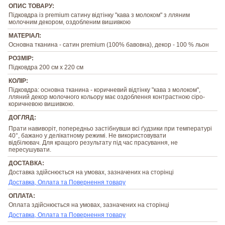
ОПИС ТОВАРУ:
Підковдра із premium сатину відтінку "кава з молоком" з лляним
молочним декором, оздобленим вишивкою
МАТЕРІАЛ:
Основна тканина - сатин premium (100% бавовна), декор - 100 % льон
РОЗМІР:
Підковдра 200 см х 220 см
КОЛІР:
Підковдра: основна тканина - коричневий відтінку "кава з молоком",
лляний декор молочного кольору має оздоблення контрастною сіро-
коричневою вишивкою.
ДОГЛЯД:
Прати навиворіт, попередньо застібнувши всі ґудзики при температурі
40°, бажано у делікатному режимі. Не використовувати
відбілювач. Для кращого результату під час прасування, не
пересушувати.
ДОСТАВКА:
Доставка здійснюється на умовах, зазначених на сторінці
Доставка, Оплата та Повернення товару
ОПЛАТА:
Оплата здійснюється на умовах, зазначених на сторінці
Доставка, Оплата та Повернення товару