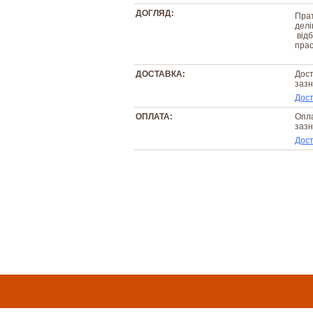
ДОГЛЯД:
Прат
делі
відб
прас
ДОСТАВКА:
Дост
зазн
Дост
ОПЛАТА:
Опла
зазн
Дост