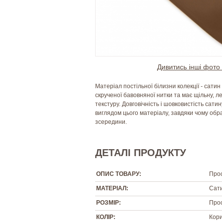
Дивитись інші фото 
Матеріал постільної білизни колекції - сатин
скрученої бавовняної нитки та має щільну, л
текстуру. Довговічність і шовковистість сат
виглядом цього матеріалу, завдяки чому обра
зсередини.
ДЕТАЛІ ПРОДУКТУ
ОПИС ТОВАРУ:
Про
МАТЕРІАЛ:
Сати
РОЗМІР:
Прос
КОЛІР:
Кори