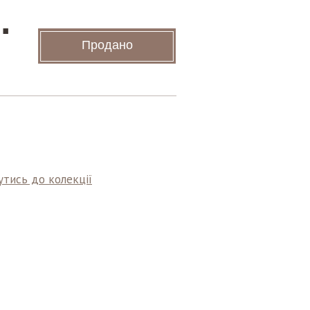
.
Продано
тись до колекції