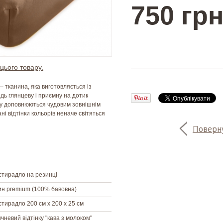
750 грн
цього товару.
 – тканина, яка виготовляється із
едь глянцеву і приємну на дотик
ину доповнюються чудовим зовнішнім
ні відтінки кольорів неначе світяться
Поверну
стирадло на резинці
н premium (100% бавовна)
тирадло 200 см х 200 х 25 см
чневий відтінку "кава з молоком"