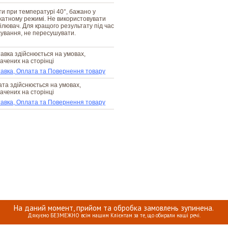
и при температурі 40°, бажано у
катному режимі. Не використовувати
ілювач. Для кращого результату під час
ування, не пересушувати.
авка здійснюється на умовах,
ачених на сторінці
авка, Оплата та Повернення товару
та здійснюється на умовах,
ачених на сторінці
авка, Оплата та Повернення товару
На даний момент, прийом та обробка замовлень зупинена.
Дякуємо БЕЗМЕЖНО всім нашим Клієнтам за те, що обирали наші речі.