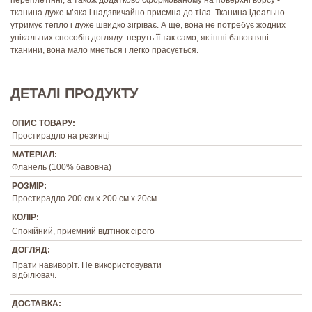
тканина дуже м’яка і надзвичайно приємна до тіла. Тканина ідеально
утримує тепло і дуже швидко зігріває. А ще, вона не потребує жодних
унікальних способів догляду: перуть її так само, як інші бавовняні
тканини, вона мало мнеться і легко прасується.
ДЕТАЛІ ПРОДУКТУ
ОПИС ТОВАРУ:
Простирадло на резинці
МАТЕРІАЛ:
Фланель (100% бавовна)
РОЗМІР:
Простирадло 200 см х 200 см х 20см
КОЛІР:
Спокійний, приємний відтінок сірого
ДОГЛЯД:
Прати навиворіт. Не використовувати
відбілювач.
ДОСТАВКА: