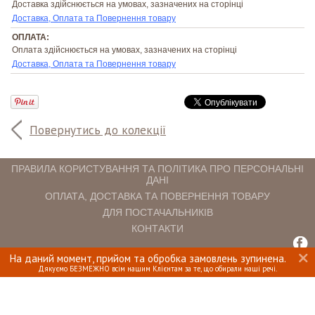
Доставка здійснюється на умовах, зазначених на сторінці
Доставка, Оплата та Повернення товару
ОПЛАТА:
Оплата здійснюється на умовах, зазначених на сторінці
Доставка, Оплата та Повернення товару
Повернутись до колекції
ПРАВИЛА КОРИСТУВАННЯ ТА ПОЛІТИКА ПРО ПЕРСОНАЛЬНІ
ДАНІ
ОПЛАТА, ДОСТАВКА ТА ПОВЕРНЕННЯ ТОВАРУ
ДЛЯ ПОСТАЧАЛЬНИКІВ
КОНТАКТИ
На даний момент, прийом та обробка замовлень зупинена.
INTERIOMANIA © 2018. ВСІ ПРАВА ЗАХИЩЕНІ.
Дякуємо БЕЗМЕЖНО всім нашим Клієнтам за те, що обирали наші речі.