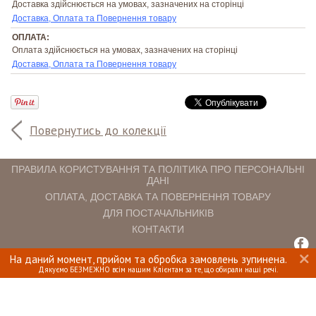
Доставка здійснюється на умовах, зазначених на сторінці
Доставка, Оплата та Повернення товару
ОПЛАТА:
Оплата здійснюється на умовах, зазначених на сторінці
Доставка, Оплата та Повернення товару
Повернутись до колекції
ПРАВИЛА КОРИСТУВАННЯ ТА ПОЛІТИКА ПРО ПЕРСОНАЛЬНІ
ДАНІ
ОПЛАТА, ДОСТАВКА ТА ПОВЕРНЕННЯ ТОВАРУ
ДЛЯ ПОСТАЧАЛЬНИКІВ
КОНТАКТИ
На даний момент, прийом та обробка замовлень зупинена.
INTERIOMANIA © 2018. ВСІ ПРАВА ЗАХИЩЕНІ.
Дякуємо БЕЗМЕЖНО всім нашим Клієнтам за те, що обирали наші речі.