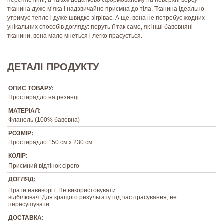
тканина дуже м’яка і надзвичайно приємна до тіла. Тканина ідеально
утримує тепло і дуже швидко зігріває. А ще, вона не потребує жодних
унікальних способів догляду: перуть її так само, як інші бавовняні
тканини, вона мало мнеться і легко прасується.
ДЕТАЛІ ПРОДУКТУ
ОПИС ТОВАРУ:
Простирадло на резинці
МАТЕРІАЛ:
Фланель (100% бавовна)
РОЗМІР:
Простирадло 150 см х 230 см
КОЛІР:
Приємний відтінок сірого
ДОГЛЯД:
Прати навиворіт. Не використовувати
відбілювач. Для кращого результату під час прасування, не
пересушувати.
ДОСТАВКА: