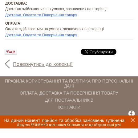
ДОСТАВКА:
Доставка здійснюється на умовах, зазначених на сторінці
Доставка, Оплата та Повернення товару
ОПЛАТА:
Оплата здійснюється на умовах, зазначених на сторінці
Доставка, Оплата та Повернення товару
Повернутись до колекції
ПРАВИЛА КОРИСТУВАННЯ ТА ПОЛІТИКА ПРО ПЕРСОНАЛЬНІ
ДАНІ
ОПЛАТА, ДОСТАВКА ТА ПОВЕРНЕННЯ ТОВАРУ
ДЛЯ ПОСТАЧАЛЬНИКІВ
КОНТАКТИ
На даний момент, прийом та обробка замовлень зупинена.
INTERIOMANIA © 2018. ВСІ ПРАВА ЗАХИЩЕНІ.
Дякуємо БЕЗМЕЖНО всім нашим Клієнтам за те, що обирали наші речі.