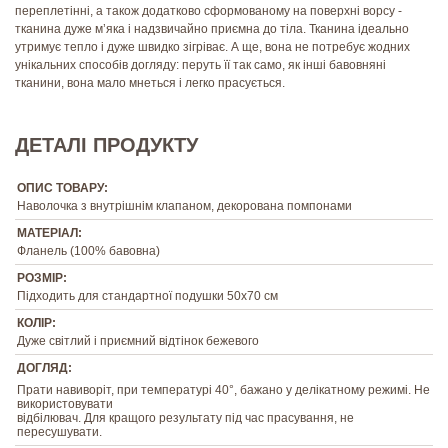
переплетінні, а також додатково сформованому на поверхні ворсу -
тканина дуже м’яка і надзвичайно приємна до тіла. Тканина ідеально
утримує тепло і дуже швидко зігріває. А ще, вона не потребує жодних
унікальних способів догляду: перуть її так само, як інші бавовняні
тканини, вона мало мнеться і легко прасується.
ДЕТАЛІ ПРОДУКТУ
ОПИС ТОВАРУ:
Наволочка з внутрішнім клапаном, декорована помпонами
МАТЕРІАЛ:
Фланель (100% бавовна)
РОЗМІР:
Підходить для стандартної подушки 50х70 см
КОЛІР:
Дуже світлий і приємний відтінок бежевого
ДОГЛЯД:
Прати навиворіт, при температурі 40°, бажано у делікатному режимі. Не
використовувати
відбілювач. Для кращого результату під час прасування, не
пересушувати.