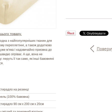
цього товару.
- одна з найпопулярніших тканин для
ому переплетінні, а також додатково
Поверну
уже м’яка і надзвичайно приємна до
швидко зігріває. А ще, вона не
 перуть її так само, як інші бавовняні
ся.
тирадло на резинці
ель (100% бавовна)
тирадло 90 см х 200 см х 20см
 світлий та приємний відтінок