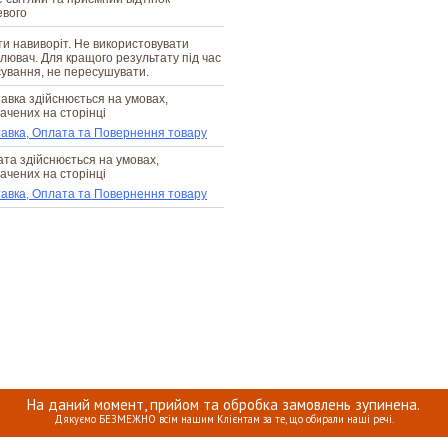
евого
и навиворіт. Не використовувати
ілювач. Для кращого результату під час
ування, не пересушувати.
авка здійснюється на умовах,
ачених на сторінці
авка, Оплата та Повернення товару
та здійснюється на умовах,
ачених на сторінці
авка, Оплата та Повернення товару
На даний момент, прийом та обробка замовлень зупинена.
Дякуємо БЕЗМЕЖНО всім нашим Клієнтам за те, що обирали наші речі.