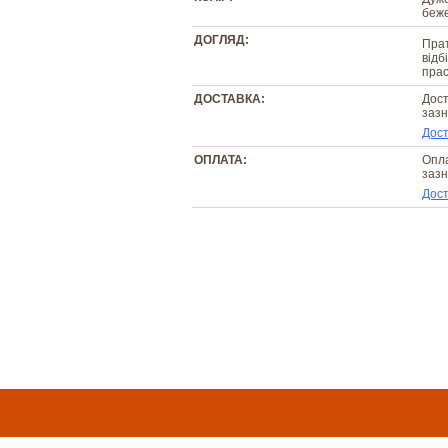
беж
ДОГЛЯД:
Прат
відб
прас
ДОСТАВКА:
Дост
зазн
Дост
ОПЛАТА:
Опла
зазн
Дост