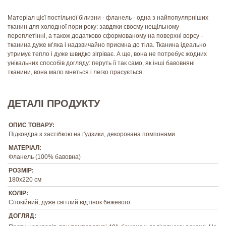
Матеріал цієї постільної білизни - фланель - одна з найпопулярніших
тканин для холодної пори року: завдяки своєму нещільному
переплетінні, а також додатково сформованому на поверхні ворсу -
тканина дуже м’яка і надзвичайно приємна до тіла. Тканина ідеально
утримує тепло і дуже швидко зігріває. А ще, вона не потребує жодних
унікальних способів догляду: перуть її так само, як інші бавовняні
тканини, вона мало мнеться і легко прасується.
ДЕТАЛІ ПРОДУКТУ
ОПИС ТОВАРУ:
Підковдра з застібкою на ґудзики, декорована помпонами
МАТЕРІАЛ:
Фланель (100% бавовна)
РОЗМІР:
180х220 см
КОЛІР:
Спокійний, дуже світлий відтінок бежевого
ДОГЛЯД: