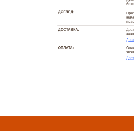
беж
ДОГЛЯД:
Прат
відб
прас
ДОСТАВКА:
Дост
зазн
Дост
ОПЛАТА:
Опла
зазн
Дост