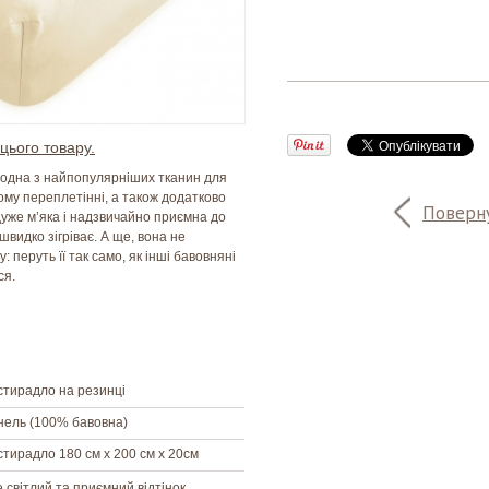
цього товару.
- одна з найпопулярніших тканин для
ому переплетінні, а також додатково
Поверну
уже м’яка і надзвичайно приємна до
швидко зігріває. А ще, вона не
 перуть її так само, як інші бавовняні
ся.
тирадло на резинці
ель (100% бавовна)
тирадло 180 см х 200 см х 20см
 світлий та приємний відтінок