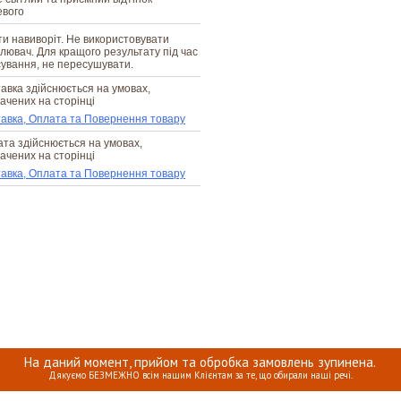
евого
и навиворіт. Не використовувати
ілювач. Для кращого результату під час
ування, не пересушувати.
авка здійснюється на умовах,
ачених на сторінці
авка, Оплата та Повернення товару
та здійснюється на умовах,
ачених на сторінці
авка, Оплата та Повернення товару
На даний момент, прийом та обробка замовлень зупинена.
Дякуємо БЕЗМЕЖНО всім нашим Клієнтам за те, що обирали наші речі.