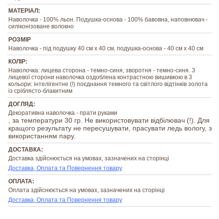
МАТЕРІАЛ:
Наволочка - 100% льон. Подушка-основа - 100% бавовна, наповнювач -
силіконізоване волокно
РОЗМІР
Наволочка - під подушку 40 см х 40 см, подушка-основа - 40 см х 40 см
КОЛІР:
Наволочка: лицева сторона - темно-синя, зворотня - темно-синя. З
лицевої сторони наволочка оздоблена контрастною вишивкою в 3
кольори: інтелігентне (!) поєднання темного та світлого відтінків золота
із сріблясто-блакитним
ДОГЛЯД:
Декоративна наволочка - прати руками
, за температури 30 гр. Не використовувати відбілювач (!). Для
кращого результату не пересушувати, прасувати ледь вологу, з
використанням пару.
ДОСТАВКА:
Доставка здійснюється на умовах, зазначених на сторінці
Доставка, Оплата та Повернення товару
ОПЛАТА:
Оплата здійснюється на умовах, зазначених на сторінці
Доставка, Оплата та Повернення товару