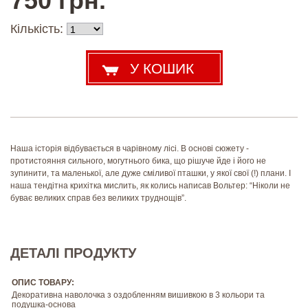
750 грн.
Кількість:
Наша історія відбувається в чарівному лісі. В основі сюжету -
протистояння сильного, могутнього бика, що рішуче йде і його не
зупинити, та маленької, але дуже сміливої пташки, у якої свої (!) плани. І
наша тендітна крихітка мислить, як колись написав Вольтер: “Ніколи не
буває великих справ без великих труднощів”.
ДЕТАЛІ ПРОДУКТУ
ОПИС ТОВАРУ:
Декоративна наволочка з оздобленням вишивкою в 3 кольори та
подушка-основа