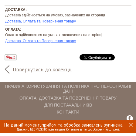
ДОСТАВКА:
Доставка здійснюється на умовах, зазначених на сторінці
Доставка, Оплата та Повернення товару
ОПЛАТА:
Оплата здійснюється на умовах, зазначених на сторінці
Доставка, Оплата та Повернення товару
Повернутись до колекції
ПРАВИЛА КОРИСТУВАННЯ ТА ПОЛІТИКА ПРО ПЕРСОНАЛЬНІ
ДАНІ
ОПЛАТА, ДОСТАВКА ТА ПОВЕРНЕННЯ ТОВАРУ
ДЛЯ ПОСТАЧАЛЬНИКІВ
КОНТАКТИ
На даний момент, прийом та обробка замовлень зупинена.
INTERIOMANIA © 2018. ВСІ ПРАВА ЗАХИЩЕНІ.
Дякуємо БЕЗМЕЖНО всім нашим Клієнтам за те, що обирали наші речі.