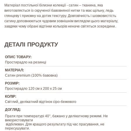
Матеріал постільної білизни колекції - сатин – тканина, яка
виготовляється із скрученої бавовняної нитки та має щільну, ледь
глянцеву і приємну на дотик текстуру. Довговічність і шовковистість
сатину доповнюються чудовим зовнішнім виглядом цього матеріалу,
завдяки чому обрані відтінки кольорів неначе світяться зсередини.
ДЕТАЛІ ПРОДУКТУ
ОПИС ТОВАРУ:
Простирадло на резинці
МАТЕРІАЛ:
Сатин premium (100% бавовна)
РОЗМІР:
Простирадло 120 см х 200 х 25 см
КОЛІР:
Світлий, делікатний відтінок сіро-бежевого
ДОГЛЯД:
Прати при температурі 40°, бажано у делікатному режимі. Не
використовувати
відбілювач. Для кращого результату під час прасування, не
пересушувати.