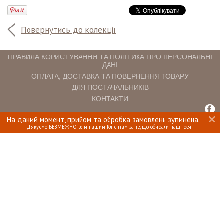
Повернутись до колекції
ПРАВИЛА КОРИСТУВАННЯ ТА ПОЛІТИКА ПРО ПЕРСОНАЛЬНІ
ДАНІ
ОПЛАТА, ДОСТАВКА ТА ПОВЕРНЕННЯ ТОВАРУ
ДЛЯ ПОСТАЧАЛЬНИКІВ
КОНТАКТИ
На даний момент, прийом та обробка замовлень зупинена.
INTERIOMANIA © 2018. ВСІ ПРАВА ЗАХИЩЕНІ.
Дякуємо БЕЗМЕЖНО всім нашим Клієнтам за те, що обирали наші речі.