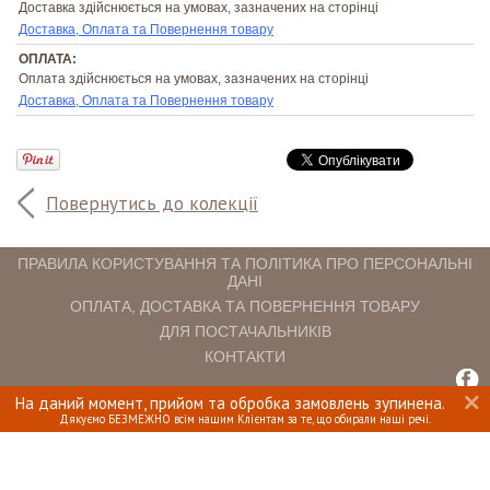
Доставка здійснюється на умовах, зазначених на сторінці
Доставка, Оплата та Повернення товару
ОПЛАТА:
Оплата здійснюється на умовах, зазначених на сторінці
Доставка, Оплата та Повернення товару
Повернутись до колекції
ПРАВИЛА КОРИСТУВАННЯ ТА ПОЛІТИКА ПРО ПЕРСОНАЛЬНІ
ДАНІ
ОПЛАТА, ДОСТАВКА ТА ПОВЕРНЕННЯ ТОВАРУ
ДЛЯ ПОСТАЧАЛЬНИКІВ
КОНТАКТИ
На даний момент, прийом та обробка замовлень зупинена.
INTERIOMANIA © 2018. ВСІ ПРАВА ЗАХИЩЕНІ.
Дякуємо БЕЗМЕЖНО всім нашим Клієнтам за те, що обирали наші речі.