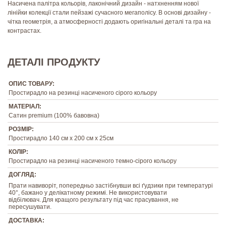
Насичена палітра кольорів, лаконічний дизайн - натхненням нової
лінійки колекції стали пейзажі сучасного мегаполісу. В основі дизайну -
чітка геометрія, а атмосферності додають оригінальні деталі та гра на
контрастах.
ДЕТАЛІ ПРОДУКТУ
ОПИС ТОВАРУ:
Простирадло на резинці насиченого сірого кольору
МАТЕРІАЛ:
Сатин premium (100% бавовна)
РОЗМІР:
Простирадло 140 см х 200 см х 25см
КОЛІР:
Простирадло на резинці насиченого темно-сірого кольору
ДОГЛЯД:
Прати навиворіт, попередньо застібнувши всі ґудзики при температурі
40°, бажано у делікатному режимі. Не використовувати
відбілювач. Для кращого результату під час прасування, не
пересушувати.
ДОСТАВКА: