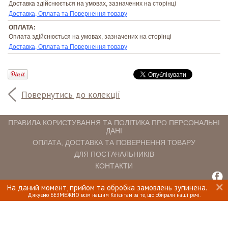
Доставка здійснюється на умовах, зазначених на сторінці
Доставка, Оплата та Повернення товару
ОПЛАТА:
Оплата здійснюється на умовах, зазначених на сторінці
Доставка, Оплата та Повернення товару
Повернутись до колекції
ПРАВИЛА КОРИСТУВАННЯ ТА ПОЛІТИКА ПРО ПЕРСОНАЛЬНІ
ДАНІ
ОПЛАТА, ДОСТАВКА ТА ПОВЕРНЕННЯ ТОВАРУ
ДЛЯ ПОСТАЧАЛЬНИКІВ
КОНТАКТИ
На даний момент, прийом та обробка замовлень зупинена.
INTERIOMANIA © 2018. ВСІ ПРАВА ЗАХИЩЕНІ.
Дякуємо БЕЗМЕЖНО всім нашим Клієнтам за те, що обирали наші речі.