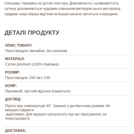
глянцеву і приємну на дотик текстуру. Довговічність і шовковистість
сатину доповнюються чудовим зовнішнім виглядом цього матеріалу,
завдяки чому обрані відтінки кольорів неначе світяться зсередини.
ДЕТАЛІ ПРОДУКТУ
ОПИС ТОВАРУ:
Простирадло звичайне, без резинки
МАТЕРІАЛ:
Сатин premium (100% бавовна)
РОЗМІР:
Простирадло 150 см х 230
КОЛІР:
Приємний, світлий відтінок блакитного
ДОГЛЯД:
Прати при температурі 40°, бажано у делікатному режимі. Не
використовувати
відбілювач. Для кращого результату під час прасування, не
пересушувати.
ДОСТАВКА: