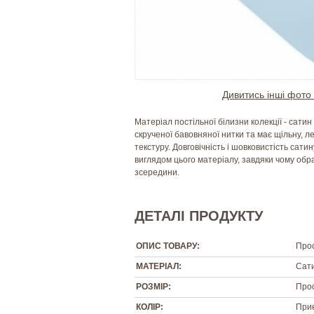
Дивитись інші фото 
Матеріал постільної білизни колекції - сатин
скрученої бавовняної нитки та має щільну, л
текстуру. Довговічність і шовковистість сат
виглядом цього матеріалу, завдяки чому обра
зсередини.
ДЕТАЛІ ПРОДУКТУ
ОПИС ТОВАРУ:
Прос
МАТЕРІАЛ:
Сати
РОЗМІР:
Про
КОЛІР:
Приє