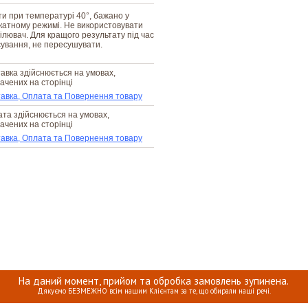
и при температурі 40°, бажано у
катному режимі. Не використовувати
ілювач. Для кращого результату під час
ування, не пересушувати.
авка здійснюється на умовах,
ачених на сторінці
авка, Оплата та Повернення товару
та здійснюється на умовах,
ачених на сторінці
авка, Оплата та Повернення товару
На даний момент, прийом та обробка замовлень зупинена.
Дякуємо БЕЗМЕЖНО всім нашим Клієнтам за те, що обирали наші речі.