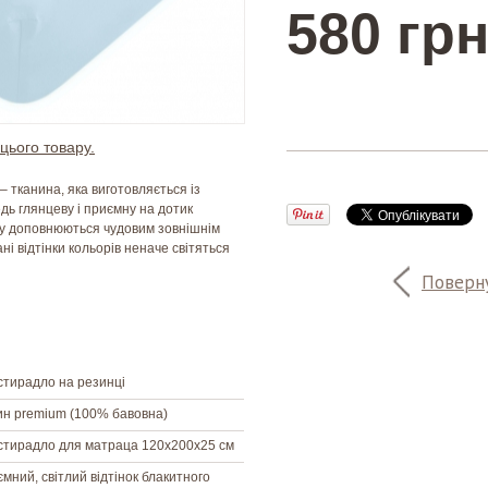
580 грн
цього товару.
 – тканина, яка виготовляється із
едь глянцеву і приємну на дотик
ину доповнюються чудовим зовнішнім
ні відтінки кольорів неначе світяться
Поверну
тирадло на резинці
н premium (100% бавовна)
стирадло для матраца 120х200х25 см
мний, світлий відтінок блакитного