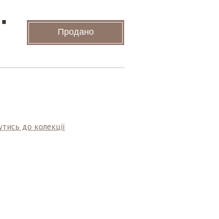
.
Продано
тись до колекції