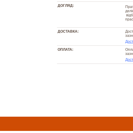
ДОГЛЯД:
Прат
делі
відб
прас
ДОСТАВКА:
Дост
зазн
Дост
ОПЛАТА:
Опла
зазн
Дост