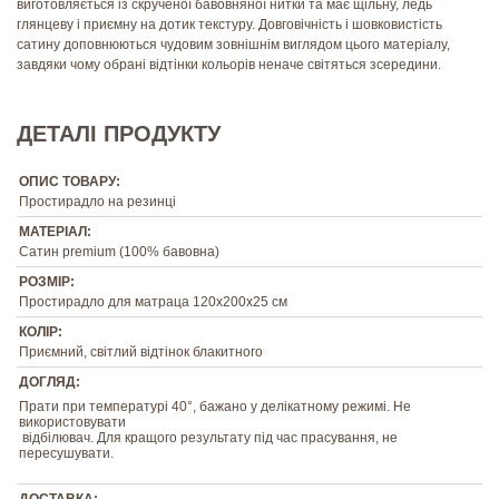
виготовляється із скрученої бавовняної нитки та має щільну, ледь
глянцеву і приємну на дотик текстуру. Довговічність і шовковистість
сатину доповнюються чудовим зовнішнім виглядом цього матеріалу,
завдяки чому обрані відтінки кольорів неначе світяться зсередини.
ДЕТАЛІ ПРОДУКТУ
ОПИС ТОВАРУ:
Простирадло на резинці
МАТЕРІАЛ:
Сатин premium (100% бавовна)
РОЗМІР:
Простирадло для матраца 120х200х25 см
КОЛІР:
Приємний, світлий відтінок блакитного
ДОГЛЯД:
Прати при температурі 40°, бажано у делікатному режимі. Не
використовувати
відбілювач. Для кращого результату під час прасування, не
пересушувати.
ДОСТАВКА: