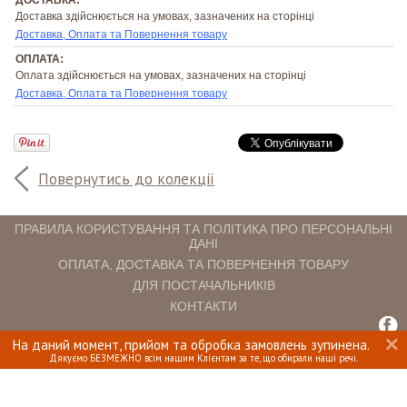
Доставка здійснюється на умовах, зазначених на сторінці
Доставка, Оплата та Повернення товару
ОПЛАТА:
Оплата здійснюється на умовах, зазначених на сторінці
Доставка, Оплата та Повернення товару
Повернутись до колекції
ПРАВИЛА КОРИСТУВАННЯ ТА ПОЛІТИКА ПРО ПЕРСОНАЛЬНІ
ДАНІ
ОПЛАТА, ДОСТАВКА ТА ПОВЕРНЕННЯ ТОВАРУ
ДЛЯ ПОСТАЧАЛЬНИКІВ
КОНТАКТИ
На даний момент, прийом та обробка замовлень зупинена.
INTERIOMANIA © 2018. ВСІ ПРАВА ЗАХИЩЕНІ.
Дякуємо БЕЗМЕЖНО всім нашим Клієнтам за те, що обирали наші речі.