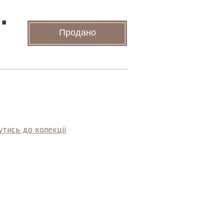
.
Продано
тись до колекції