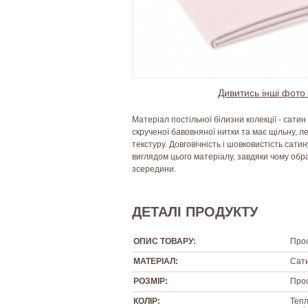
Дивитись інші фото 
Матеріал постільної білизни колекції - сатин
скрученої бавовняної нитки та має щільну, л
текстуру. Довговічність і шовковистість сат
виглядом цього матеріалу, завдяки чому обра
зсередини.
ДЕТАЛІ ПРОДУКТУ
ОПИС ТОВАРУ:
Прос
МАТЕРІАЛ:
Сати
РОЗМІР:
Прос
КОЛІР:
Тепл