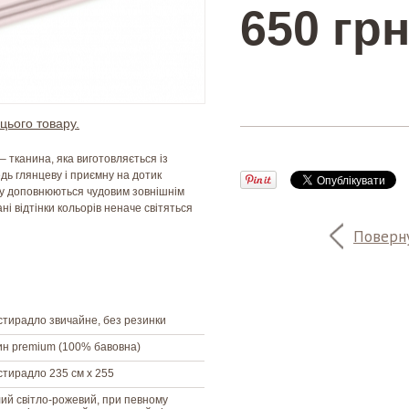
650 грн
цього товару.
 – тканина, яка виготовляється із
едь глянцеву і приємну на дотик
ину доповнюються чудовим зовнішнім
ні відтінки кольорів неначе світяться
Поверну
тирадло звичайне, без резинки
н premium (100% бавовна)
тирадло 235 см х 255
ий світло-рожевий, при певному