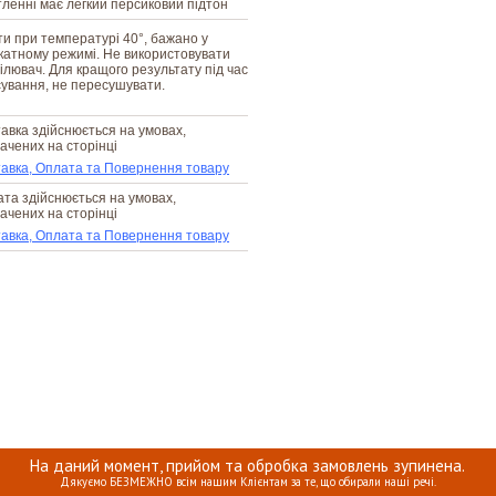
тленні має легкий персиковий підтон
и при температурі 40°, бажано у
катному режимі. Не використовувати
ілювач. Для кращого результату під час
ування, не пересушувати.
авка здійснюється на умовах,
ачених на сторінці
авка, Оплата та Повернення товару
та здійснюється на умовах,
ачених на сторінці
авка, Оплата та Повернення товару
На даний момент, прийом та обробка замовлень зупинена.
Дякуємо БЕЗМЕЖНО всім нашим Клієнтам за те, що обирали наші речі.