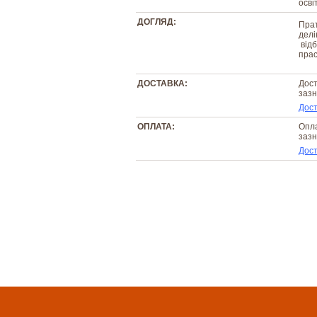
осві
ДОГЛЯД:
Прат
делі
відб
прас
ДОСТАВКА:
Дост
зазн
Дост
ОПЛАТА:
Опла
зазн
Дост