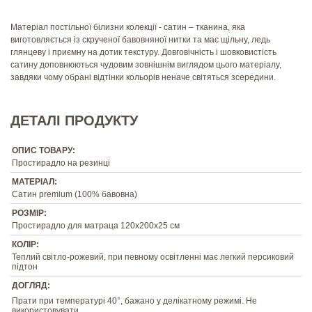
Матеріал постільної білизни колекції - сатин – тканина, яка
виготовляється із скрученої бавовняної нитки та має щільну, ледь
глянцеву і приємну на дотик текстуру. Довговічність і шовковистість
сатину доповнюються чудовим зовнішнім виглядом цього матеріалу,
завдяки чому обрані відтінки кольорів неначе світяться зсередини.
ДЕТАЛІ ПРОДУКТУ
ОПИС ТОВАРУ:
Простирадло на резинці
МАТЕРІАЛ:
Сатин premium (100% бавовна)
РОЗМІР:
Простирадло для матраца 120х200х25 см
КОЛІР:
Теплий світло-рожевий, при певному освітленні має легкий персиковий
підтон
ДОГЛЯД:
Прати при температурі 40°, бажано у делікатному режимі. Не
використовувати