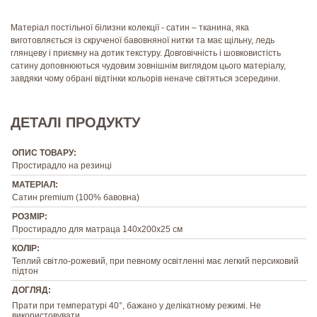
Матеріал постільної білизни колекції - сатин – тканина, яка
виготовляється із скрученої бавовняної нитки та має щільну, ледь
глянцеву і приємну на дотик текстуру. Довговічність і шовковистість
сатину доповнюються чудовим зовнішнім виглядом цього матеріалу,
завдяки чому обрані відтінки кольорів неначе світяться зсередини.
ДЕТАЛІ ПРОДУКТУ
ОПИС ТОВАРУ:
Простирадло на резинці
МАТЕРІАЛ:
Сатин premium (100% бавовна)
РОЗМІР:
Простирадло для матраца 140х200х25 см
КОЛІР:
Теплий світло-рожевий, при певному освітленні має легкий персиковий
підтон
ДОГЛЯД:
Прати при температурі 40°, бажано у делікатному режимі. Не
використовувати