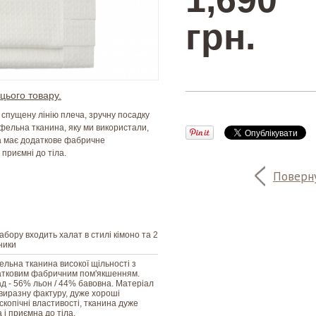
грн.
цього товару.
, спущену лінію плеча, зручну посадку
афельна тканина, яку ми використали,
на має додаткове фабричне
приємні до тіла.
Поверну
абору входить халат в стилі кімоно та 2
ники
льна тканина високої щільності з
атковим фабричним пом'якшенням.
д - 56% льон / 44% бавовна. Матеріал
виразну фактуру, дуже хороші
оскопічні властивості, тканина дуже
а і приємна до тіла.