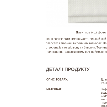
Дивитись інші фото 
Наші легкі халати-кімоно мають вільний крій
оверсайз і виконані в спокійних кольорах. В
створена із суміші льону та бавовни. Ткани
пом'якшення, завдяки якому речі неймовірно 
ДЕТАЛІ ПРОДУКТУ
ОПИС ТОВАРУ:
До н
руш
МАТЕРІАЛ:
Вафе
дод
Скла
має 
гігр
м'як