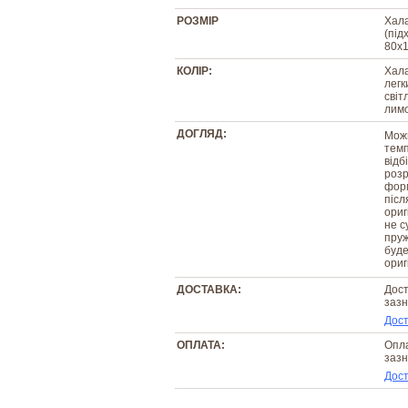
РОЗМІР
Хала
(під
80х1
КОЛІР:
Хала
легк
світ
лим
ДОГЛЯД:
Можн
темп
відб
розр
форм
післ
ориг
не с
пруж
буде
ориг
ДОСТАВКА:
Дост
зазн
Дост
ОПЛАТА:
Опла
зазн
Дост