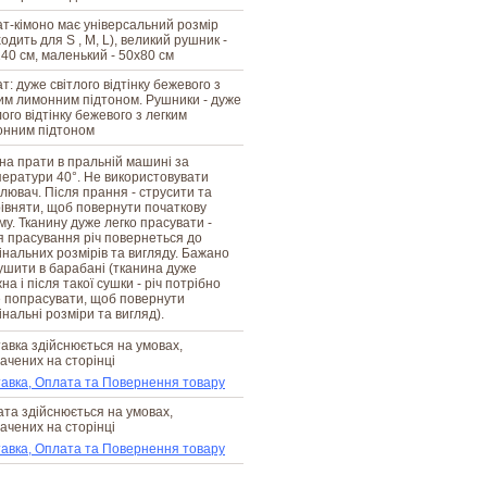
т-кімоно має універсальний розмір
ходить для S , M, L), великий рушник -
40 см, маленький - 50х80 см
т: дуже світлого відтінку бежевого з
им лимонним підтоном. Рушники - дуже
лого відтінку бежевого з легким
онним підтоном
а прати в пральній машині за
ератури 40°. Не використовувати
ілювач. Після прання - струсити та
івняти, щоб повернути початкову
у. Тканину дуже легко прасувати -
я прасування річ повернеться до
інальних розмірів та вигляду. Бажано
ушити в барабані (тканина дуже
на і після такої сушки - річ потрібно
 попрасувати, щоб повернути
інальні розміри та вигляд).
авка здійснюється на умовах,
ачених на сторінці
авка, Оплата та Повернення товару
та здійснюється на умовах,
ачених на сторінці
авка, Оплата та Повернення товару