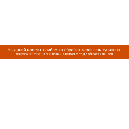
На даний момент, прийом та обробка замовлень зупинена.
Дякуємо БЕЗМЕЖНО всім нашим Клієнтам за те, що обирали наші речі.
КА ПРО ПЕРСОНАЛЬНІ ДАНІ
ОПЛАТА, ДОСТАВКА ТА ПОВЕРН