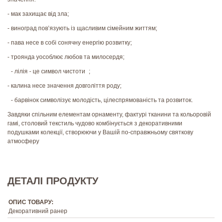
- мак захищає від зла;
- виноград пов’язують із щасливим сімейним життям;
- пава несе в собі сонячну енергію розвитку;
- троянда уособлює любов та милосердя;
- лілія - це символ чистоти ;
- калина несе значення довголіття роду;
- барвінок символізує молодість, цілеспрямованість та розвиток.
Завдяки спільним елементам орнаменту, фактурі тканини та кольоровій
гамі, столовий текстиль чудово комбінується з декоративними
подушками колекції, створюючи у Вашій по-справжньому святкову
атмосферу
ДЕТАЛІ ПРОДУКТУ
ОПИС ТОВАРУ:
Декоративний ранер