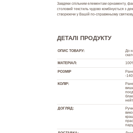
Завдяки спільним елементам орнаменту, факт
столовий текстиль чудово комбінується з де
створюючи у Вашій по-справжньому святков
ДЕТАЛІ ПРОДУКТУ
ОПИС ТОВАРУ:
До н
скат
МАТЕРІАЛ:
100
РОЗМІР
Ране
-140
КОЛІР:
Ране
виши
поєд
блак
нейт
ДОГЛЯД:
Ручн
вико
кращ
прас
пару