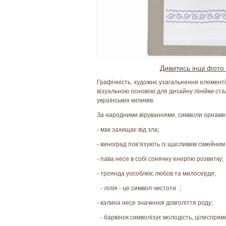
Дивитись інші фото 
Графічність, художнє узагальнення елементів
візуальною основою для дизайну лінійки ст
українських килимів.
За народними віруваннями, символи орнамен
- мак захищає від зла;
- виноград пов’язують із щасливим сімейни
- пава несе в собі сонячну енергію розвитку
- троянда уособлює любов та милосердя;
- лілія - це символ чистоти ;
- калина несе значення довголіття роду;
- барвінок символізує молодість, цілеспрям