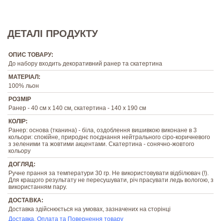
ДЕТАЛІ ПРОДУКТУ
ОПИС ТОВАРУ:
До набору входить декоративний ранер та скатертина
МАТЕРІАЛ:
100% льон
РОЗМІР
Ранер - 40 см х 140 см, скатертина - 140 х 190 см
КОЛІР:
Ранер: основа (тканина) - біла, оздоблення вишивкою виконане в 3
кольори: спокійне, природнє поєднання нейтрального сіро-коричневого
з зеленими та жовтими акцентами. Скатертина - сонячно-жовтого
кольору
ДОГЛЯД:
Ручне прання за температури 30 гр. Не використовувати відбілювач (!).
Для кращого результату не пересушувати, річ прасувати ледь вологою, з
використанням пару.
ДОСТАВКА:
Доставка здійснюється на умовах, зазначених на сторінці
Доставка, Оплата та Повернення товару