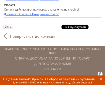
ОПЛАТА:
Оплата здійснюється на умовах, зазначених на сторінці
Доставка, Оплата та Повернення товару
Повернутись до колекції
ПРАВИЛА КОРИСТУВАННЯ ТА ПОЛІТИКА ПРО ПЕРСОНАЛЬНІ
ДАНІ
ОПЛАТА, ДОСТАВКА ТА ПОВЕРНЕННЯ ТОВАРУ
ДЛЯ ПОСТАЧАЛЬНИКІВ
КОНТАКТИ
На даний момент, прийом та обробка замовлень зупинена.
INTERIOMANIA © 2018. ВСІ ПРАВА ЗАХИЩЕНІ.
Дякуємо БЕЗМЕЖНО всім нашим Клієнтам за те, що обирали наші речі.