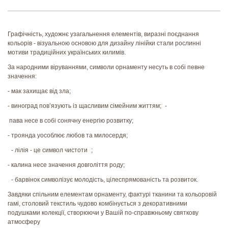
Графічність, художнє узагальнення елементів, виразні поєднання
кольорів - візуальною основою для дизайну лінійки стали рослинні
мотиви традиційних українських килимів.
За народними віруваннями, символи орнаменту несуть в собі певне
значення:
- мак захищає від зла;
- виноград пов’язують із щасливим сімейним життям; -
пава несе в собі сонячну енергію розвитку;
- троянда уособлює любов та милосердя;
- лілія - це символ чистоти ;
- калина несе значення довголіття роду;
- барвінок символізує молодість, цілеспрямованість та розвиток.
Завдяки спільним елементам орнаменту, фактурі тканини та кольоровій
гамі, столовий текстиль чудово комбінується з декоративними
подушками колекції, створюючи у Вашій по-справжньому святкову
атмосферу