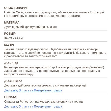
ОПИС ТОВАРУ:
Набір із 2-х підставок під тарілку з оздобленням вишивкою в 2 кольори.
По периметру підставки мають оздоблення тороками
МАТЕРІАЛ:
Дуже щільний, фактурний 100% льон
РОЗМІР
34 см х 44 см
КОЛІР:
Тканіна: теплого відтінку білого. Оздоблення вишивкою в 2 кольори:
контрастне, але спокійне поєднання двох відтінків бежевого - темнішого
сіро-бежевого та золотисто-бежевого
ДОГЛЯД:
Ручне прання за температури 30 гр. Не використовувати відбілювач (!).
Для кращого результату не пересушувати, прасувати ледь вологу, з
використанням пару.
ДОСТАВКА:
Доставка здійснюється на умовах, зазначених на сторінці
Доставка, Оплата та Повернення товару
ОПЛАТА:
Оплата здійснюється на умовах, зазначених на сторінці
Доставка, Оплата та Повернення товару