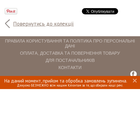
Повернутись до колекції
ПРАВИЛА КОРИСТУВАННЯ ТА ПОЛІТИКА ПРО ПЕРСОНАЛЬНІ
ДАНІ
ОПЛАТА, ДОСТАВКА ТА ПОВЕРНЕННЯ ТОВАРУ
ДЛЯ ПОСТАЧАЛЬНИКІВ
КОНТАКТИ
На даний момент, прийом та обробка замовлень зупинена.
INTERIOMANIA © 2018. ВСІ ПРАВА ЗАХИЩЕНІ.
Дякуємо БЕЗМЕЖНО всім нашим Клієнтам за те, що обирали наші речі.