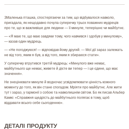
ЗМаленька пташка, спостерігаючи за тим, що відбувалося навколо,
пригадала, як нещодавно почула суперечку трьох поважних мудреців
про те, що ж важливіше для людини — її минуле, теперішнє чи майбутнє.
— «Я маю те, що маю завдяки тому, чого навчився і здобув у минулому»,
— казав один мудрець.
— «Не погоджуюся! — відповідав йому другий. — Мої дії зараз залежать
не від того, яким я був, а від того, яким я збираюся стати».
У суперечку втрутився третій мудрець: «Минулого вже немає,
майбутнього ще немає, живете й дієте ви тепер — і це єдине, що має
значення».
Не знецінювати минуле й водночас усвідомлювати цінність кожного
моменту до того, як він стане спогадом. Мріяти про майбутнє. Але жити
тут і зараз, у гармонії з собою та навколишнім світом. Бо як писав Альбер
Камю: «Справжня щедрість до майбутнього полягає в тому, щоб
віддавати всього себе сьогоденню».
ДЕТАЛІ ПРОДУКТУ