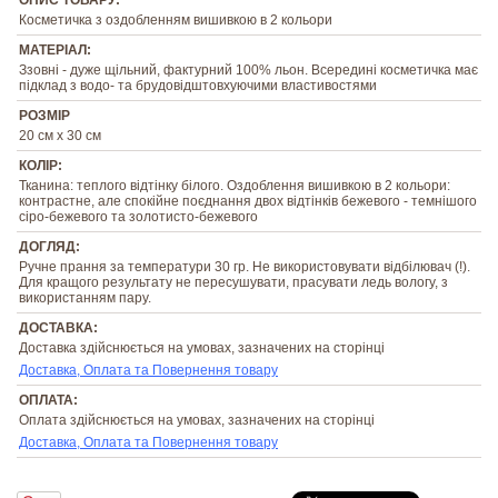
ОПИС ТОВАРУ:
Косметичка з оздобленням вишивкою в 2 кольори
МАТЕРІАЛ:
Ззовні - дуже щільний, фактурний 100% льон. Всередині косметичка має
підклад з водо- та брудовідштовхуючими властивостями
РОЗМІР
20 см х 30 см
КОЛІР:
Тканина: теплого відтінку білого. Оздоблення вишивкою в 2 кольори:
контрастне, але спокійне поєднання двох відтінків бежевого - темнішого
сіро-бежевого та золотисто-бежевого
ДОГЛЯД:
Ручне прання за температури 30 гр. Не використовувати відбілювач (!).
Для кращого результату не пересушувати, прасувати ледь вологу, з
використанням пару.
ДОСТАВКА:
Доставка здійснюється на умовах, зазначених на сторінці
Доставка, Оплата та Повернення товару
ОПЛАТА:
Оплата здійснюється на умовах, зазначених на сторінці
Доставка, Оплата та Повернення товару