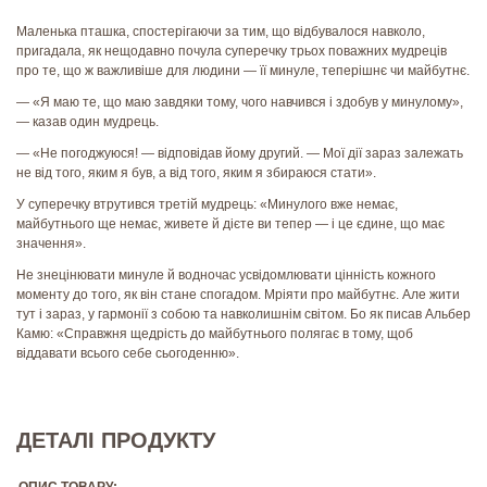
Маленька пташка, спостерігаючи за тим, що відбувалося навколо,
пригадала, як нещодавно почула суперечку трьох поважних мудреців
про те, що ж важливіше для людини — її минуле, теперішнє чи майбутнє.
— «Я маю те, що маю завдяки тому, чого навчився і здобув у минулому»,
— казав один мудрець.
— «Не погоджуюся! — відповідав йому другий. — Мої дії зараз залежать
не від того, яким я був, а від того, яким я збираюся стати».
У суперечку втрутився третій мудрець: «Минулого вже немає,
майбутнього ще немає, живете й дієте ви тепер — і це єдине, що має
значення».
Не знецінювати минуле й водночас усвідомлювати цінність кожного
моменту до того, як він стане спогадом. Мріяти про майбутнє. Але жити
тут і зараз, у гармонії з собою та навколишнім світом. Бо як писав Альбер
Камю: «Справжня щедрість до майбутнього полягає в тому, щоб
віддавати всього себе сьогоденню».
ДЕТАЛІ ПРОДУКТУ