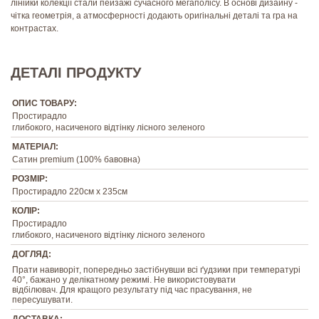
лінійки колекції стали пейзажі сучасного мегаполісу. В основі дизайну -
чітка геометрія, а атмосферності додають оригінальні деталі та гра на
контрастах.
ДЕТАЛІ ПРОДУКТУ
ОПИС ТОВАРУ:
Простирадло
глибокого, насиченого відтінку лісного зеленого
МАТЕРІАЛ:
Сатин premium (100% бавовна)
РОЗМІР:
Простирадло 220см х 235см
КОЛІР:
Простирадло
глибокого, насиченого відтінку лісного зеленого
ДОГЛЯД:
Прати навиворіт, попередньо застібнувши всі ґудзики при температурі
40°, бажано у делікатному режимі. Не використовувати
відбілювач. Для кращого результату під час прасування, не
пересушувати.
ДОСТАВКА: