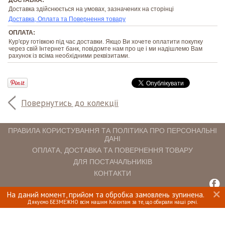
Доставка здійснюється на умовах, зазначених на сторінці
Доставка, Оплата та Повернення товару
ОПЛАТА:
Кур'єру готівкою під час доставки. Якщо Ви хочете оплатити покупку
через свій Інтернет банк, повідомте нам про це і ми надішлемо Вам
рахунок із всіма необхідними реквізитами.
Повернутись до колекції
ПРАВИЛА КОРИСТУВАННЯ ТА ПОЛІТИКА ПРО ПЕРСОНАЛЬНІ
ДАНІ
ОПЛАТА, ДОСТАВКА ТА ПОВЕРНЕННЯ ТОВАРУ
ДЛЯ ПОСТАЧАЛЬНИКІВ
КОНТАКТИ
На даний момент, прийом та обробка замовлень зупинена.
INTERIOMANIA © 2018. ВСІ ПРАВА ЗАХИЩЕНІ.
Дякуємо БЕЗМЕЖНО всім нашим Клієнтам за те, що обирали наші речі.