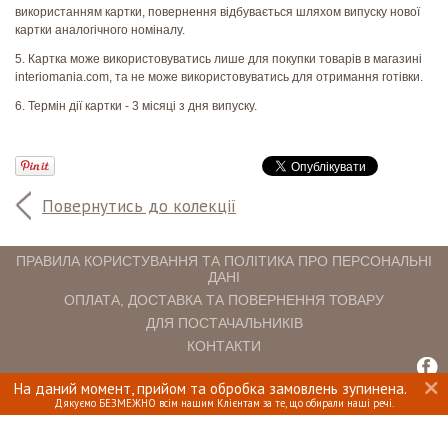
використанням картки, повернення відбувається шляхом випуску нової
картки аналогічного номіналу.
5. Картка може використовуватись лише для покупки товарів в магазині
interiomania.com, та не може використовуватись для отримання готівки.
6. Термін дії картки - 3 місяці з дня випуску.
Повернутись до колекції
ПРАВИЛА КОРИСТУВАННЯ ТА ПОЛІТИКА ПРО ПЕРСОНАЛЬНІ
ДАНІ
ОПЛАТА, ДОСТАВКА ТА ПОВЕРНЕННЯ ТОВАРУ
ДЛЯ ПОСТАЧАЛЬНИКІВ
КОНТАКТИ
На даний момент, прийом та обробка замовлень зупинена.
INTERIOMANIA © 2018. ВСІ ПРАВА ЗАХИЩЕНІ.
Дякуємо БЕЗМЕЖНО всім нашим Клієнтам за те, що обирали наші речі.