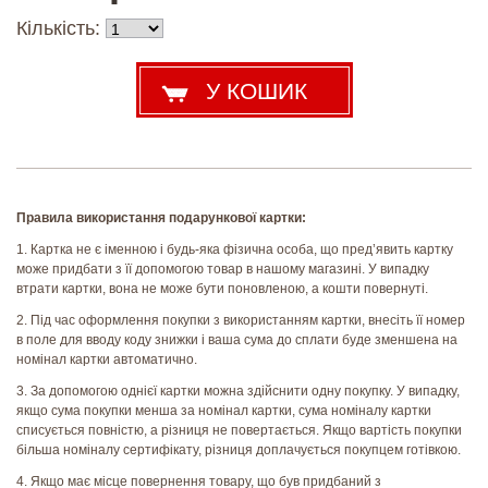
Кількість:
Правила використання подарункової картки:
1. Картка не є іменною і будь-яка фізична особа, що пред’явить картку
може придбати з її допомогою товар в нашому магазині. У випадку
втрати картки, вона не може бути поновленою, а кошти повернуті.
2. Під час оформлення покупки з використанням картки, внесіть її номер
в поле для вводу коду знижки і ваша сума до сплати буде зменшена на
номінал картки автоматично.
3. За допомогою однієї картки можна здійснити одну покупку. У випадку,
якщо сума покупки менша за номінал картки, сума номіналу картки
списується повністю, а різниця не повертається. Якщо вартість покупки
більша номіналу сертифікату, різниця доплачується покупцем готівкою.
4. Якщо має місце повернення товару, що був придбаний з