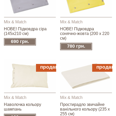
Mix & Match
Mix & Match
НОВЕ! Підковдра сіра
НОВЕ! Підковдра
(145х210 см)
сонячно-жовта (200 х 220
см)
690 грн.
780 грн.
продано
продан
Mix & Match
Mix & Match
Наволочка кольору
Простирадло звичайне
шампань
ванільного кольору (235 х
255 см)