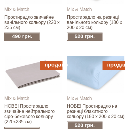
Mix & Match
Mix & Match
Простирадло звичайне
Простирадло на резинці
ванільного кольору (220 х
ванільного кольору (180 х
235 см)
200 х 20 см)
490 грн.
520 грн.
продано
продан
Mix & Match
Mix & Match
НОВЕ! Простирадло
НОВЕ! Простирадло на
звичайне нейтрального
резинці блакитного
сіро-бежевого кольору
кольору (180 х 200 х 20 см)
(220x235 см)
520 грн.