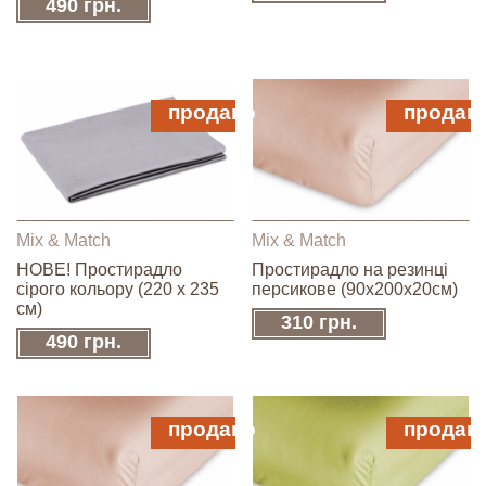
490 грн.
продано
продан
Mix & Match
Mix & Match
НОВЕ! Простирадло
Простирадло на резинці
сірого кольору (220 х 235
персикове (90х200х20см)
см)
310 грн.
490 грн.
продано
продан