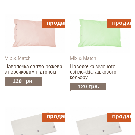
продано
продан
Mix & Match
Mix & Match
Наволочка світло-рожева
Наволочка зеленого,
з персиковим підтоном
світло-фісташкового
кольору
120 грн.
120 грн.
продано
продан