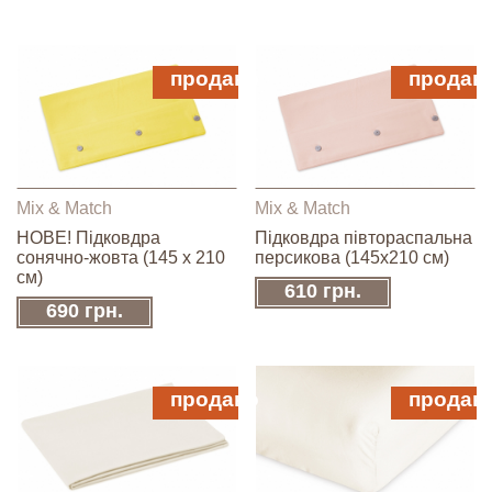
продано
продан
Mix & Match
Mix & Match
НОВЕ! Підковдра
Підковдра півтораспальна
сонячно-жовта (145 х 210
персикова (145х210 см)
см)
610 грн.
690 грн.
продано
продан