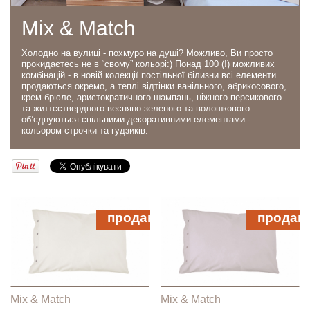
Mix & Match
Холодно на вулиці - похмуро на душі? Можливо, Ви просто
прокидаєтесь не в “свому” кольорі:) Понад 100 (!) можливих
комбінацій - в новій колекції постільної білизни всі елементи
продаються окремо, а теплі відтінки ванільного, абрикосового,
крем-брюле, аристократичного шампань, ніжного персикового
та життєствердного весняно-зеленого та волошкового
об’єднуються спільними декоративними елементами -
кольором строчки та гудзиків.
продано
продан
Mix & Match
Mix & Match