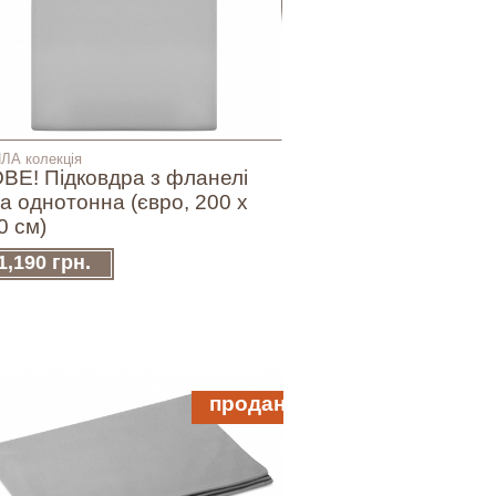
ЛА колекція
ВЕ! Підковдра з фланелі
ра однотонна (євро, 200 х
0 см)
1,190 грн.
продано