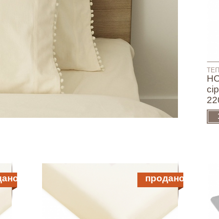
ТЕП
НО
сі
22
дано
продано