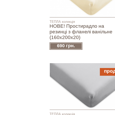
ТЕПЛА колекція
НОВЕ! Простирадло на
резинці з фланелі ванільне
(160х200х20)
690 грн.
про
ТЕПЛА колекція