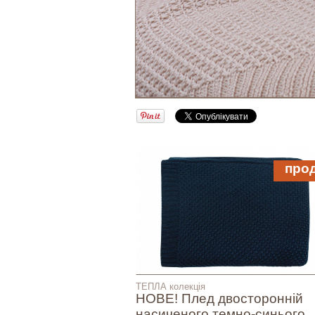
про
ТЕПЛА колекція
НОВЕ! Плед двосторонній
насиченого темно-синього