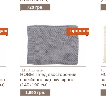
720 грн.
дано
продано
ТЕПЛА колекція
ТЕП
НОВЕ! Плед двосторонній
НО
ого
спокійного відтінку сірого
ва
см)
(140х190 см)
см
1,990 грн.