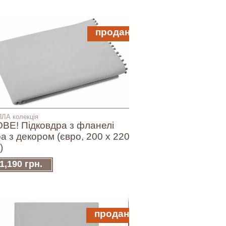
продано
ЛА колекція
ВЕ! Підковдра з фланелі
ра з декором (євро, 200 х 220
)
1,190 грн.
продано