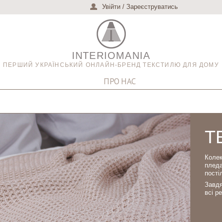
Увійти
/
Зареєструватись
INTERIOMANIA
ПЕРШИЙ УКРАЇНСЬКИЙ ОНЛАЙН-БРЕНД ТЕКСТИЛЮ ДЛЯ ДОМУ
ПРО НАС
Т
Колек
плед
пості
Завдя
всі р