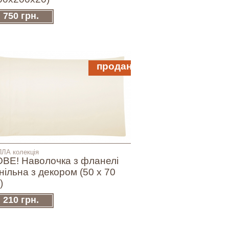
750 грн.
продано
ЛА колекція
ВЕ! Наволочка з фланелі
нільна з декором (50 х 70
)
210 грн.