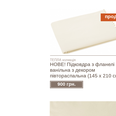
про
ТЕПЛА колекція
НОВЕ! Підковдра з фланелі
ванільна з декором
півтораспальна (145 х 210 с
900 грн.