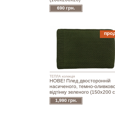
690 грн.
про
ТЕПЛА колекція
НОВЕ! Плед двосторонній
насиченого, темно-оливков
відтінку зеленого (150х200 
1,990 грн.