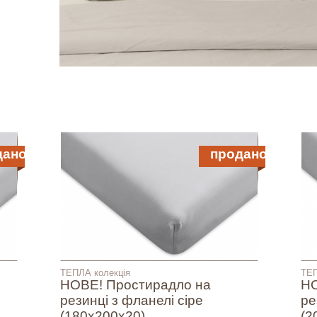
дано
продано
ТЕПЛА колекція
ТЕП
НОВЕ! Простирадло на
НО
резинці з фланелі сіре
ре
(180х200х20)
(2