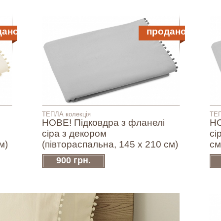
дано
продано
ТЕПЛА колекція
ТЕП
НОВЕ! Підковдра з фланелі
НО
сіра з декором
сі
м)
(півтораспальна, 145 х 210 см)
см
900 грн.