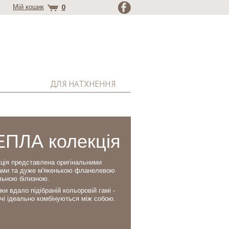
0
Мій кошик
ДЛЯ НАТХНЕННЯ
ЕПЛА колекція
ція представлена оригінальними
ами та дуже м'якенькою фланелевою
льною білизною.
ки вдало підібраній кольоровій гамі -
ечі ідеально комбінуються між собою.