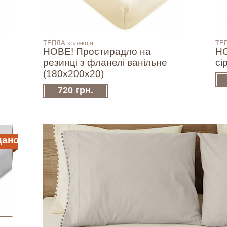
ТЕПЛА колекція
ТЕП
НОВЕ! Простирадло на
НО
резинці з фланелі ванільне
сі
(180х200х20)
720 грн.
дано